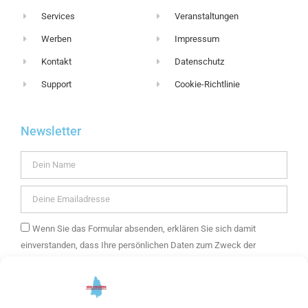
Services
Veranstaltungen
Werben
Impressum
Kontakt
Datenschutz
Support
Cookie-Richtlinie
Newsletter
Wenn Sie das Formular absenden, erklären Sie sich damit
einverstanden, dass Ihre persönlichen Daten zum Zweck der
Zusendung eines E-Mail-Newsletters mit Informationen über die
Angebote von mein Kaufering und weitere Themen verwendet
werden. Ihre Daten werden ausschließlich zur Versendung des