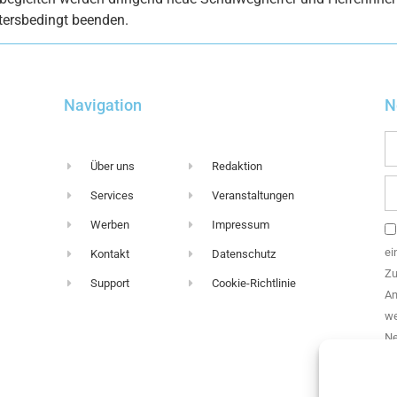
tersbedingt beenden.
Navigation
N
Über uns
Redaktion
Services
Veranstaltungen
Werben
Impressum
ei
Kontakt
Datenschutz
Zu
Support
Cookie-Richtlinie
An
we
Ne
Di
Ei