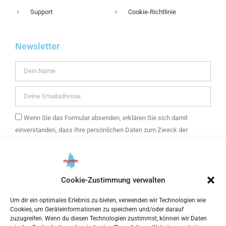
Support
Cookie-Richtlinie
Newsletter
Wenn Sie das Formular absenden, erklären Sie sich damit
einverstanden, dass Ihre persönlichen Daten zum Zweck der
Zusendung eines E-Mail-Newsletters mit Informationen über die
Angebote von mein Kaufering und weitere Themen verwendet
werden. Ihre Daten werden ausschließlich zur Versendung des
Newsletters verwendet und nur an unseren E-Mail Marketing-
Cookie-Zustimmung verwalten
Dienstleister getresponse weitergegeben. Sie können Ihre
Um dir ein optimales Erlebnis zu bieten, verwenden wir Technologien wie
Einwilligung jederzeit widerrufen.
Cookies, um Geräteinformationen zu speichern und/oder darauf
zuzugreifen. Wenn du diesen Technologien zustimmst, können wir Daten