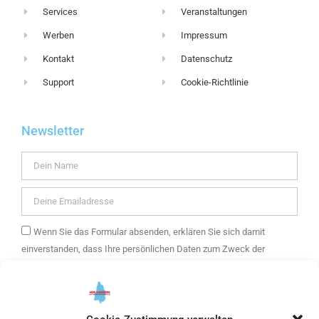
Services
Veranstaltungen
Werben
Impressum
Kontakt
Datenschutz
Support
Cookie-Richtlinie
Newsletter
Wenn Sie das Formular absenden, erklären Sie sich damit
einverstanden, dass Ihre persönlichen Daten zum Zweck der
Zusendung eines E-Mail-Newsletters mit Informationen über die
Angebote von mein Kaufering und weitere Themen verwendet
werden. Ihre Daten werden ausschließlich zur Versendung des
Newsletters verwendet und nur an unseren E-Mail Marketing-