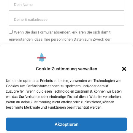
Wenn Sie das Formular absenden, erklären Sie sich damit
einverstanden, dass Ihre persönlichen Daten zum Zweck der
Zusendung eines E-Mail-Newsletters mit Informationen über die
Angebote von mein Kaufering und weitere Themen verwendet
werden. Ihre Daten werden ausschließlich zur Versendung des
Newsletters verwendet und nur an unseren E-Mail Marketing-
Cookie-Zustimmung verwalten
Dienstleister getresponse weitergegeben. Sie können Ihre
Um dir ein optimales Erlebnis zu bieten, verwenden wir Technologien wie
Einwilligung jederzeit widerrufen.
Cookies, um Geräteinformationen zu speichern und/oder darauf
zuzugreifen. Wenn du diesen Technologien zustimmst, können wir Daten
Bitte hier klicken, um die Marketing-Cookies zu akzeptieren
wie das Surfverhalten oder eindeutige IDs auf dieser Website verarbeiten.
Wenn du deine Zustimmung nicht erteilst oder zurückziehst, können
und diesen inhalt zu aktivieren
bestimmte Merkmale und Funktionen beeinträchtigt werden.
Akzeptieren
ANMELDEN