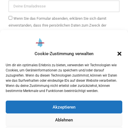
Wenn Sie das Formular absenden, erklären Sie sich damit
einverstanden, dass Ihre persönlichen Daten zum Zweck der
Zusendung eines E-Mail-Newsletters mit Informationen über die
Angebote von mein Kaufering und weitere Themen verwendet
werden. Ihre Daten werden ausschließlich zur Versendung des
Newsletters verwendet und nur an unseren E-Mail Marketing-
Cookie-Zustimmung verwalten
Dienstleister getresponse weitergegeben. Sie können Ihre
Um dir ein optimales Erlebnis zu bieten, verwenden wir Technologien wie
Einwilligung jederzeit widerrufen.
Cookies, um Geräteinformationen zu speichern und/oder darauf
zuzugreifen. Wenn du diesen Technologien zustimmst, können wir Daten
Bitte hier klicken, um die Marketing-Cookies zu akzeptieren
wie das Surfverhalten oder eindeutige IDs auf dieser Website verarbeiten.
Wenn du deine Zustimmung nicht erteilst oder zurückziehst, können
und diesen inhalt zu aktivieren
bestimmte Merkmale und Funktionen beeinträchtigt werden.
Akzeptieren
ANMELDEN
Ablehnen