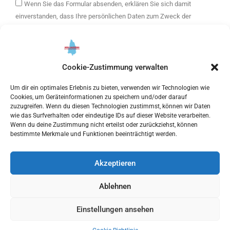
Wenn Sie das Formular absenden, erklären Sie sich damit
einverstanden, dass Ihre persönlichen Daten zum Zweck der
Zusendung eines E-Mail-Newsletters mit Informationen über die
Angebote von mein Kaufering und weitere Themen verwendet
werden. Ihre Daten werden ausschließlich zur Versendung des
Newsletters verwendet und nur an unseren E-Mail Marketing-
Cookie-Zustimmung verwalten
Dienstleister getresponse weitergegeben. Sie können Ihre
Um dir ein optimales Erlebnis zu bieten, verwenden wir Technologien wie
Einwilligung jederzeit widerrufen.
Cookies, um Geräteinformationen zu speichern und/oder darauf
zuzugreifen. Wenn du diesen Technologien zustimmst, können wir Daten
Bitte hier klicken, um die Marketing-Cookies zu akzeptieren
wie das Surfverhalten oder eindeutige IDs auf dieser Website verarbeiten.
Wenn du deine Zustimmung nicht erteilst oder zurückziehst, können
und diesen inhalt zu aktivieren
bestimmte Merkmale und Funktionen beeinträchtigt werden.
Akzeptieren
ANMELDEN
Ablehnen
Einstellungen ansehen
COPYRIGHT © 2023 MEIN-KAUFERING.DE | POWERED BY
WERTACH
MEDIA