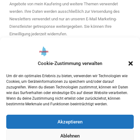
Angebote von mein Kaufering und weitere Themen verwendet
werden. Ihre Daten werden ausschließlich zur Versendung des
Newsletters verwendet und nur an unseren E-Mail Marketing-
Dienstleister getresponse weitergegeben. Sie können Ihre
Einwilligung jederzeit widerrufen.
Bitte hier klicken, um die Marketing-Cookies zu akzeptieren
und diesen inhalt zu aktivieren
Cookie-Zustimmung verwalten
Um dir ein optimales Erlebnis zu bieten, verwenden wir Technologien wie
ANMELDEN
Cookies, um Geräteinformationen zu speichern und/oder darauf
zuzugreifen. Wenn du diesen Technologien zustimmst, können wir Daten
wie das Surfverhalten oder eindeutige IDs auf dieser Website verarbeiten.
Wenn du deine Zustimmung nicht erteilst oder zurückziehst, können
bestimmte Merkmale und Funktionen beeinträchtigt werden.
COPYRIGHT © 2023 MEIN-KAUFERING.DE | POWERED BY
WERTACH
MEDIA
MADE WITH LOVE IN KAUFERING.
Akzeptieren
Ablehnen