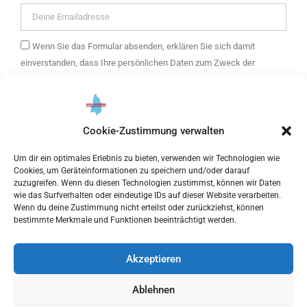
Wenn Sie das Formular absenden, erklären Sie sich damit
einverstanden, dass Ihre persönlichen Daten zum Zweck der
Zusendung eines E-Mail-Newsletters mit Informationen über die
Angebote von mein Kaufering und weitere Themen verwendet
werden. Ihre Daten werden ausschließlich zur Versendung des
Newsletters verwendet und nur an unseren E-Mail Marketing-
Cookie-Zustimmung verwalten
Dienstleister getresponse weitergegeben. Sie können Ihre
Um dir ein optimales Erlebnis zu bieten, verwenden wir Technologien wie
Einwilligung jederzeit widerrufen.
Cookies, um Geräteinformationen zu speichern und/oder darauf
zuzugreifen. Wenn du diesen Technologien zustimmst, können wir Daten
Bitte hier klicken, um die Marketing-Cookies zu akzeptieren
wie das Surfverhalten oder eindeutige IDs auf dieser Website verarbeiten.
Wenn du deine Zustimmung nicht erteilst oder zurückziehst, können
und diesen inhalt zu aktivieren
bestimmte Merkmale und Funktionen beeinträchtigt werden.
Akzeptieren
ANMELDEN
Ablehnen