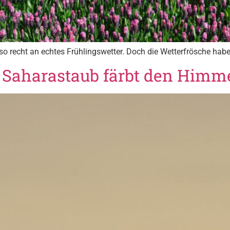
so recht an echtes Frühlingswetter. Doch die Wetterfrösche ha
 Saharastaub färbt den Himm