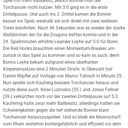
Spiel mit mehr Ballbesitz, jedoch konnte man die
Torchancen nicht nutzen. Mit 3:0 ging es in die erste
Drittelpause. Und auch ins 2. Drittel kamen die Bonner
besser ins Spiel, weshalb sie sich direkt mit zwei weiteren
Toren belohnten. Nach 46 Sekunden war es wieder der starke
Weißkirchen der für die Dragons treffen konnte und in der
24. Spielminuten erhöhte Leander Leyhe auf 5:0 für Bonn.
Die Red Hocks brauchten einen Momentum-Breaker, um
zurück in das Spiel zu kommen und so kam es auch, denn
Bonns Leyhe bekam aufgrund eines überharten
Körpereinsatzes eine 2 Minuten Strafe. In Überzahl traf
Daniel Wipfler auf Vorlage von Marco Tobisch in Minute 29.
Nun spielte sich Kauferig bessere Torchancen heraus und
nutzte diese auch: Krise Luzinskis (35.) und Jonas Fellner
(39.) verkürzten noch vor der zweiten Drittelpause auf 5:3.
Kaufering hatte zwar mehr Ballbesitz, allerdings hatten sie
Schwierigkeiten gegen die tief stehende Bonner klare
Torchancen herauszuspielen. Und so blieb die Mannschaft
vom Rhein weiterhin kontergefährlich und effizient vor dem